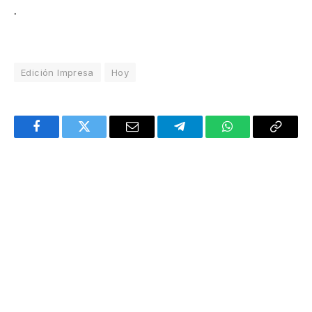
.
Edición Impresa
Hoy
Facebook
Twitter
Email
Telegram
WhatsApp
Copy
Link