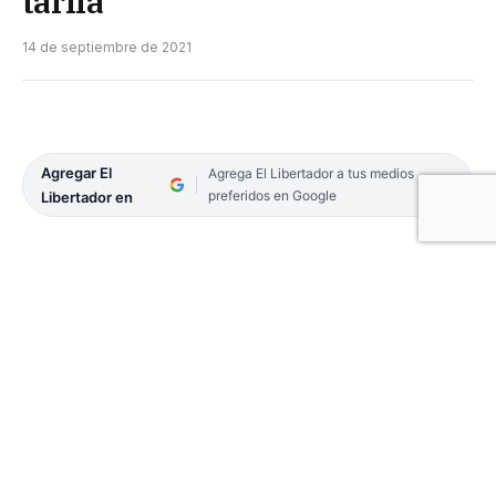
tarifa
14 de septiembre de 2021
Agregar El
Agrega El Libertador a tus medios
preferidos en Google
Libertador en
La demanda de remises mejoró desde que la
ciudad de Corrientes retornó a fase 5 y se extendió
el horario de movilidad nocturna, aunque todavía