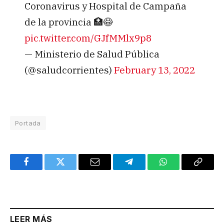
Coronavirus y Hospital de Campaña
de la provincia 🏥😷
pic.twitter.com/GJfMMlx9p8
— Ministerio de Salud Pública
(@saludcorrientes)
February 13, 2022
Portada
Facebook
Twitter
Email
Telegram
WhatsApp
Copy
Link
LEER MÁS