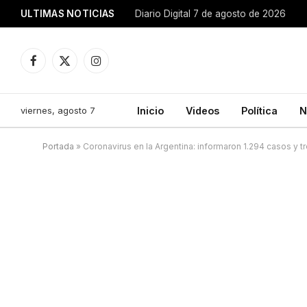
ULTIMAS NOTICIAS
Diario Digital 7 de agosto de 2026
Facebook
X
Instagram
(Twitter)
viernes, agosto 7
Inicio
Videos
Política
N
Portada
»
Coronavirus en la Argentina: informaron 1.294 casos y t