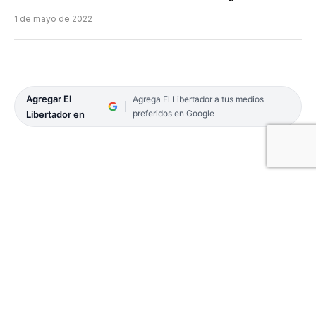
1 de mayo de 2022
Agregar El
Agrega El Libertador a tus medios
preferidos en Google
Libertador en
Ayer tuvo lugar uno de los espectáculos
astronómicos más cautivantes: un eclipse parcial
de Sol. Y miles de argentinos y personas en otros 6