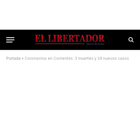
Portada
»
Coronavirus en Corrientes: 3 muertes y 29 nuevos casos