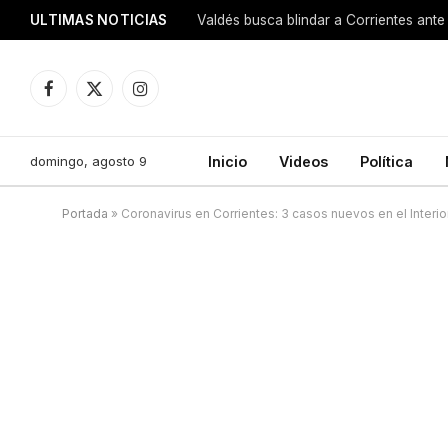
ULTIMAS NOTICIAS
Valdés busca blindar a Corrientes ante 
Facebook
X
Instagram
(Twitter)
domingo, agosto 9
Inicio
Videos
Política
Portada
»
Coronavirus en Corrientes: 3 casos nuevos en el Interior