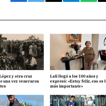
Facebook
Twitter
Email
Telegram
WhatsAp
López y otra cruz
Lali llegó a los 100 años y
e una vez veneraron
expresó: «Estoy feliz, eso es l
tes
más importante»