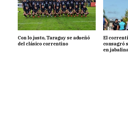
Con lo justo, Taraguy se adueñó
El corrent
del clásico correntino
consagró 
en jabalin