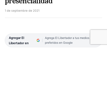
presencialidad
1 de septiembre de 2021
Agregar El
Agrega El Libertador a tus medios
preferidos en Google
Libertador en
Se concretó ayer una reunión encabezada por la
ministra de Educación, Susana Benítez y los
referentes de los sindicatos docentes. El motivo