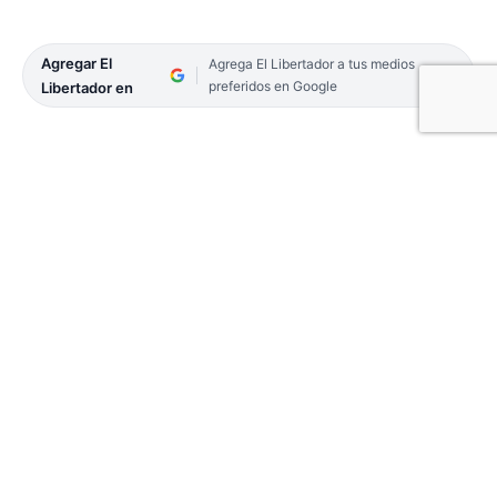
Agregar El
Agrega El Libertador a tus medios
preferidos en Google
Libertador en
El sector de la construcción está atravesando una
crisis ante la falta de materiales en los corralones
y la incertidumbre de precios de referencia a la
hora de la compra. Así lo explicó en diálogo con EL
LIBERTADOR, el presidente de la Cámara
Argentina de la Construcción de Corrientes