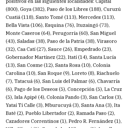
positivos en las siguientes localidades: Capital
(800), Goya (382), Paso de los Libres (188), Curuzú
Cuatiá (118), Santo Tomé (113), Mercedes (113),
Bella Vista (106), Esquina (76), Ituzaingó (73),
Monte Caseros (64), Perugorría (60), San Miguel
(43), Saladas (38), Paso de la Patria (38), Virasoro
(32), Caa Catí (27), Sauce (26), Empedrado (23),
Gobernador Martínez (22), Itatí (14), Santa Lucía
(13), San Cosme (12), Santa Rosa (10), Colonia
Carolina (10), San Roque (9), Loreto (8), Riachuelo
(7), Tatacuá (6), San Luis del Palmar (6), Chavarría
(6), Pago de los Deseos (5), Concepción (5), La Cruz
(5), Isla Apipé (4), Colonia Pando (3), San Carlos (3),
Yataí Tí Calle (3), Mburucuyá (3), Santa Ana (3), Ita
Baté (2), Pueblo Libertador (2), Ramada Paso (2),
Cazadores Correntinos (1), Pedro R. Fernández (1),