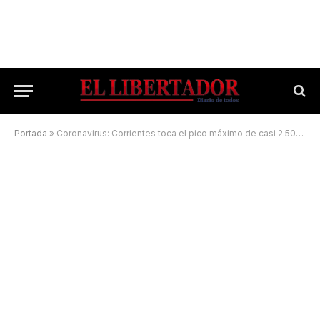
Portada
»
Coronavirus: Corrientes toca el pico máximo de casi 2.500 casos nuevos