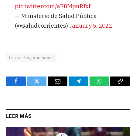
pic.twitter.com/aF8MpnRfxf
— Ministerio de Salud Pública
(@saludcorrientes)
January 5, 2022
Lo que hay que saber
Facebook
Twitter
Email
Telegram
WhatsApp
Copy
Link
LEER MÁS