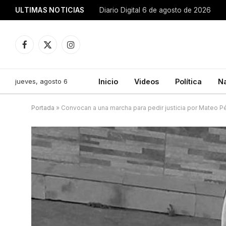
ULTIMAS NOTICIAS
Diario Digital 6 de agosto de 2026
Facebook
X
Instagram
(Twitter)
jueves, agosto 6
Inicio
Videos
Política
N
Portada
»
Convocan a una marcha para pedir justicia por Mateo 