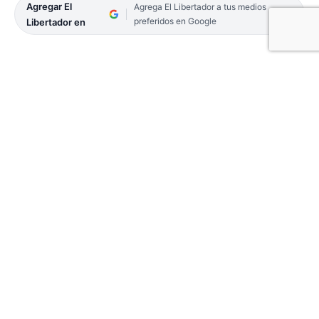
Agregar El
Agrega El Libertador a tus medios
preferidos en Google
Libertador en
La Municipalidad de la Ciudad de Corrientes
informó que este jueves 5 de febrero se
completará el cronograma de haberes para los
agentes que restaban cobrar, luego de subsanar
problemas operativos con la entidad bancaria.
Debido a un inconveniente técnico el cronograma
de pagos para los trabajadores municipales sufrió