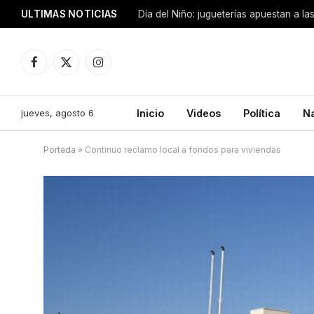
ULTIMAS NOTICIAS
Día del Niño: jugueterías apuestan a la
Facebook
X
Instagram
(Twitter)
jueves, agosto 6
Inicio
Videos
Política
N
Portada
»
Continuo reclamo local a fondos para viviendas