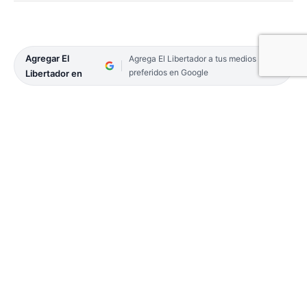
Agregar El
Agrega El Libertador a tus medios
preferidos en Google
Libertador en
El gobernador, Gustavo Valdés encabezó el acto de
firma de Convenio de desarrollo aerocomercial
entre la Provincia y una aerolínea, que permitirá
contar con dos vuelos semanales (lunes y
viernes), uniendo Corrientes-Buenos Aires, a