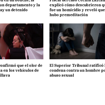
n en un boliche, la
Fiscal del caso Cecilia Lazca
 un departamento y la
explicó cómo descubrieron q
hay un detenido
fue un homicidio y reveló que
hubo premeditación
confirmó que el olor de
El Superior Tribunal ratificó 
a en los vehículos de
condena contra un hombre p
illava
abuso sexual