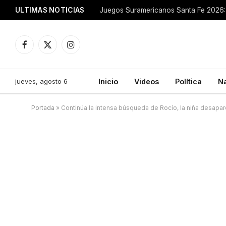
ULTIMAS NOTICIAS
Juegos Suramericanos Santa Fe 2026: 
Facebook
X
Instagram
(Twitter)
jueves, agosto 6
Inicio
Videos
Política
N
Portada
»
Continúa la intensa búsqueda de Rocío, la niña desapar