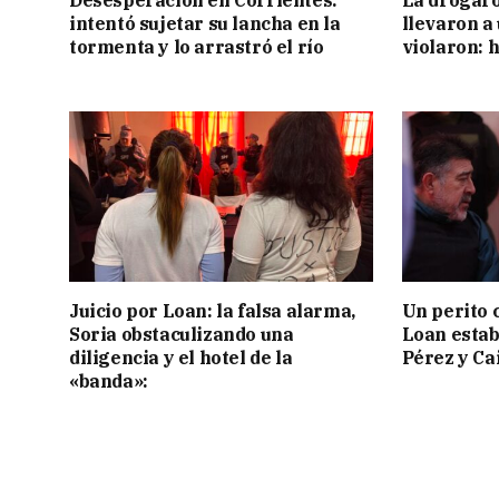
Desesperación en Corrientes:
La drogaro
intentó sujetar su lancha en la
llevaron a
tormenta y lo arrastró el río
violaron: 
Juicio por Loan: la falsa alarma,
Un perito 
Soria obstaculizando una
Loan estab
diligencia y el hotel de la
Pérez y Ca
«banda»: