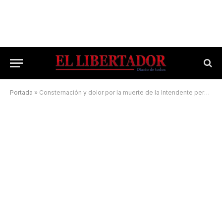
Portada
»
Consternación y dolor por la muerte de la Intendente peronista de Parada Pucheta