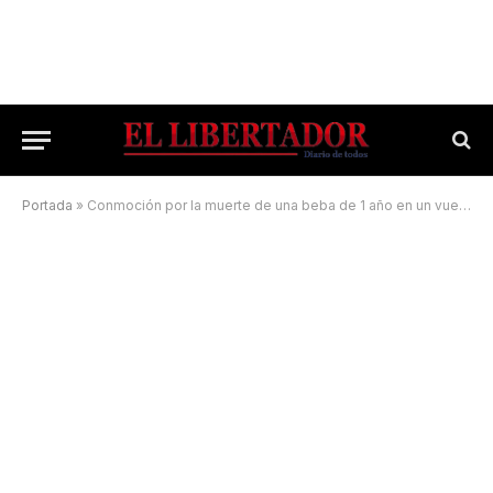
Portada
»
Conmoción por la muerte de una beba de 1 año en un vuelco en la Ruta 14