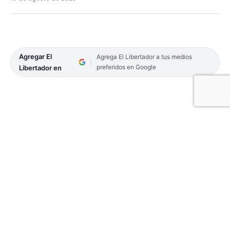
Agregar El
Agrega El Libertador a tus medios
preferidos en Google
Libertador en
El correntino Lautaro Midón quedó eliminado en
la primera fase del Challenger de tenis de Sofía, en
Bulgaria, al perder en su partido presentación
contra el argentino nacionalizado italiano Franco
Agamenone por 6-4 y 7-6 (8-6).