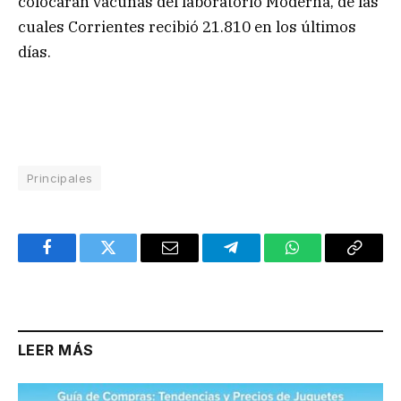
colocarán vacunas del laboratorio Moderna, de las
cuales Corrientes recibió 21.810 en los últimos
días.
Principales
Facebook
Twitter
Email
Telegram
WhatsApp
Copy
Link
LEER MÁS