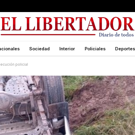
acionales
Sociedad
Interior
Policiales
Deportes
secución policial