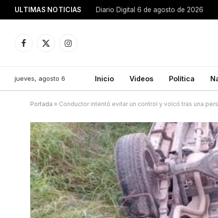
ULTIMAS NOTICIAS
Diario Digital 6 de agosto de 2026
Facebook
X
Instagram
(Twitter)
jueves, agosto 6
Inicio
Videos
Política
N
Portada
»
Conductor intentó evitar un control y volcó tras una per