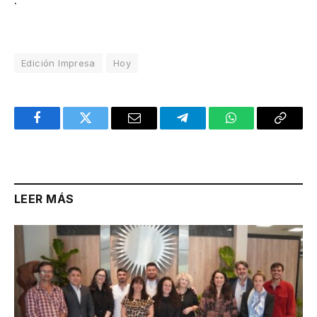
Edición Impresa
Hoy
Facebook
Twitter
Email
Telegram
WhatsApp
Copy
Link
LEER MÁS