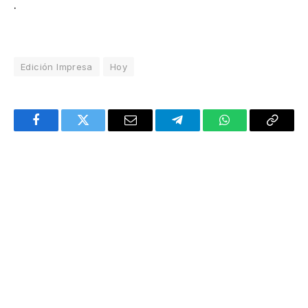
.
Edición Impresa
Hoy
Facebook
Twitter
Email
Telegram
WhatsApp
Copy
Link