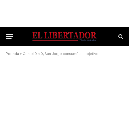
Portada
»
Con el 0 a 0, San Jorge consumó su objetivo