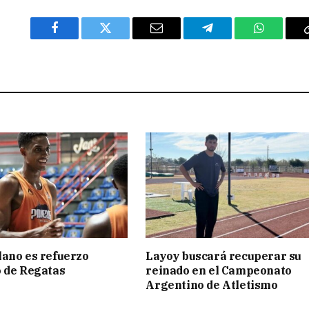
Facebook
Twitter
Email
Telegram
WhatsAp
ano es refuerzo
Layoy buscará recuperar su
 de Regatas
reinado en el Campeonato
s
Argentino de Atletismo