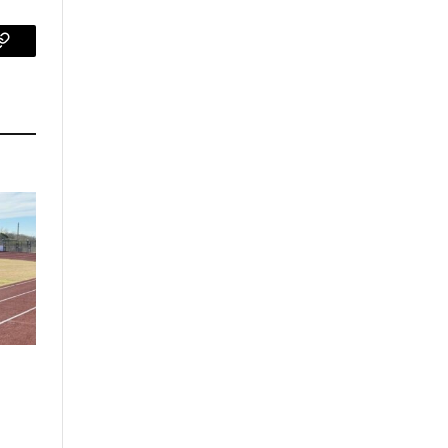
p
Copy
Link