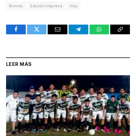
Breves
Edición Impresa
Hoy
Facebook
Twitter
Email
Telegram
WhatsApp
Copy
Link
LEER MÁS