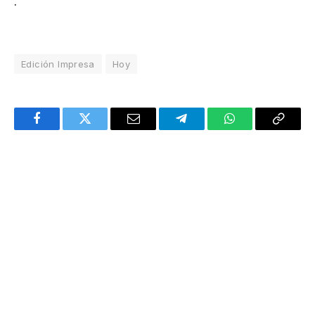
.
Edición Impresa
Hoy
Facebook
Twitter
Email
Telegram
WhatsApp
Copy
Link