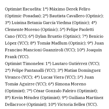
Optimist Escuelita: 1°) Máximo Derek Feliro
(Optimic-Posadas); 2°) Bautista Cavallero (Optinic);
3°) Luisina Betania García Viedma (Optinic); 4°)
Clemente Moreno (Optinic); 5°) Felipe Paoletti
Cano (YCC); 6°) Dylan Brustio (Optinic); 7°) Benicio
López (YCC); 8°) Tomás Madlum (Optinic); 9°) Juan
Franciso Mancioni Guanziroli (YCC); 10°) Joaquín
Frank (YCC).
Optimist Timoneles: 1°) Lautaro Gutiérrez (YCC);
2°) Felipe Pantanalli (YCC); 3°) Matías Domínguez
Vivanco (YCC); 4°) Lucas Viera (YCC); 5°) Juan
Tomás Aguirre (YCC); 6°) Simona Moreno
(Optimist); 7°) César Gonzalo Faleiro (Optimist);
8°) Kevin Méndez (Optimist); 9°) Guiliana Martínez
Dellacroce (Optimist); 10°) Victoria Selles (YCC).