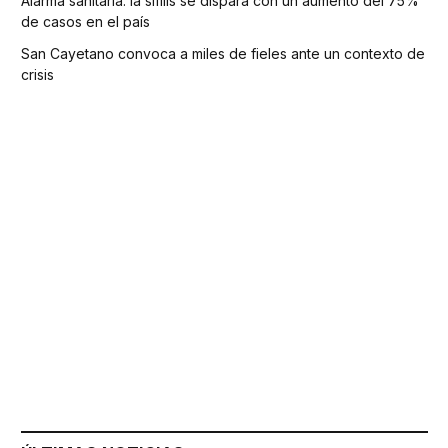
Alarma sanitaria: la sífilis se dispara con un aumento del 75%
de casos en el país
San Cayetano convoca a miles de fieles ante un contexto de
crisis