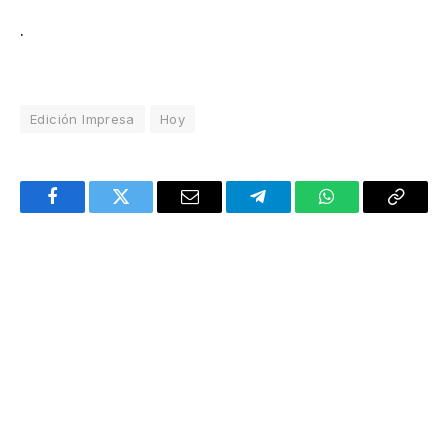
.
Edición Impresa
Hoy
Facebook
Twitter
Email
Telegram
WhatsApp
Copy
Link