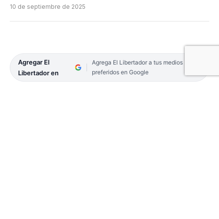
10 de septiembre de 2025
Agregar El
Agrega El Libertador a tus medios
preferidos en Google
Libertador en
Racing y Barcelona definen hoy a partir de las 17,
el Mundial Sub 18 de Clubes, en un partido que
como en toda la competencia, se llevará a cabo en
la ciudad de Córdoba, ubicada en Andalucía,