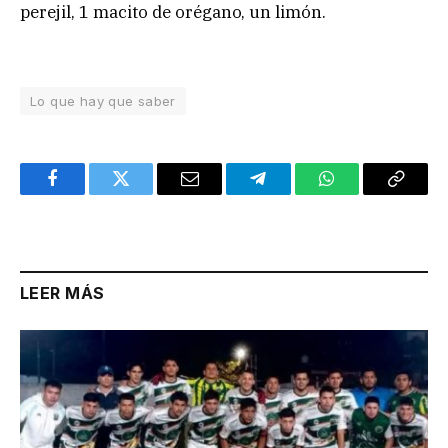
perejil, 1 macito de orégano, un limón.
Lo que hay que saber
Facebook
Twitter
Email
Telegram
WhatsApp
Copy
Link
LEER MÁS