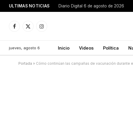
ULTIMAS NOTICIAS
Diario Digital 6 de agosto de 2026
Facebook
X
Instagram
(Twitter)
jueves, agosto 6
Inicio
Videos
Política
N
Portada
»
Cómo continúan las campañas de vacunación durante e