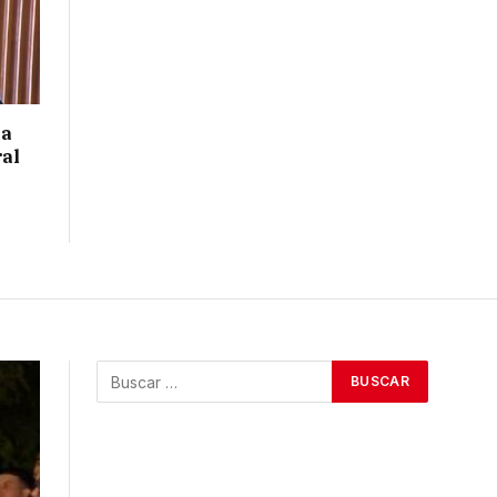
 a
ral