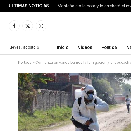
ULTIMAS NOTICIAS
Montaña dio la nota y le arrebató el i
Facebook
X
Instagram
(Twitter)
jueves, agosto 6
Inicio
Videos
Política
N
Portada
»
Comienza en varios barrios la fumigación y el descach