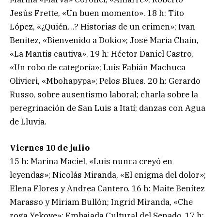
Jesús Frette, «Un buen momento». 18 h: Tito
López, «¿Quién…? Historias de un crimen»; Ivan
Benitez, «Bienvenido a Dokio»; José María Chain,
«La Mantis cautiva». 19 h: Héctor Daniel Castro,
«Un robo de categoría»; Luis Fabián Machuca
Olivieri, «Mbohapypa»; Pelos Blues. 20 h: Gerardo
Russo, sobre ausentismo laboral; charla sobre la
peregrinación de San Luis a Itatí; danzas con Agua
de Lluvia.
Viernes 10 de julio
15 h: Marina Maciel, «Luis nunca creyó en
leyendas»; Nicolás Miranda, «El enigma del dolor»;
Elena Flores y Andrea Cantero. 16 h: Maite Benítez
Marasso y Miriam Bullón; Ingrid Miranda, «Che
roga Yekove»; Embajada Cultural del Senado. 17 h: