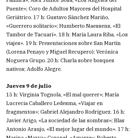
Palmira»; Alex Junior Sosa, «Los Ángeles del
Puente»; Coro de Adultos Mayores del Hospital
Geriátrico. 17 h: Gustavo Sánchez Mariño,
«Guerrero solitario»; Humberto Naessens, «El
Tambor de Tacuarí». 18 h: María Laura Riba, «Los
viajes». 19 h: Presentaciones sobre San Martín
(Lorena Penayo y Miguel Recupero); Verónica
Noguera Grupo. 20 h: Charla sobre bosques
nativos; Adolfo Alegre.
Jueves 9 de julio
15 h: Virginia Tognola, «El mal querer»; María
Lucrecia Caballero Ledesma, «Viajar en
fragmentos»; Gabriel Alejandro Rodríguez. 16 h:
Javier Arigo, «La sociedad de las sombras»; Blas
Antonio Araujo, «El mejor lugar del mundo». 17 h:
Marina «Marva» Coronel, «Amarre»; Roberto