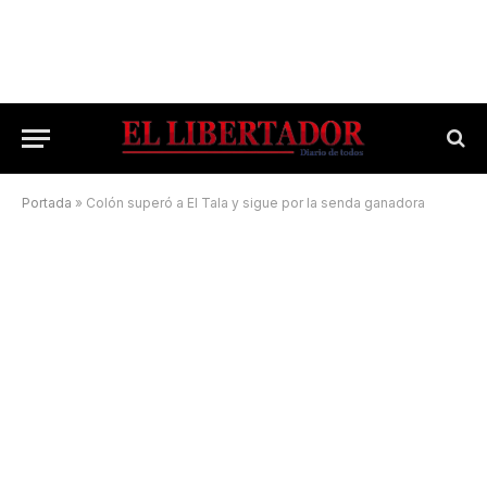
Portada
»
Colón superó a El Tala y sigue por la senda ganadora