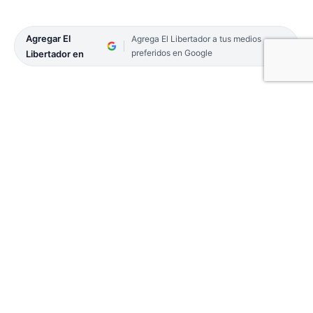
Agregar El
Agrega El Libertador a tus medios
preferidos en Google
Libertador en
La provincia de Corrientes atraviesa una
preocupante escalada de violencia rural,
protagonizada por bandas criminales cuya
crueldad ha llegado a extremos donde cuatreros
masacraron a tiros a varias vacas en un campo