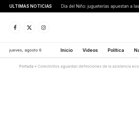
ULTIMAS NOTICIAS
Día del Niño: jugueterías apuestan a la
Facebook
X
Instagram
(Twitter)
jueves, agosto 6
Inicio
Videos
Política
N
Portada
»
Colectivitos aguardan definiciones de la asistencia ec