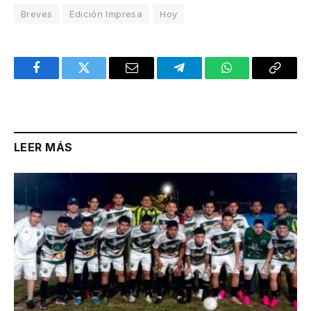
Breves
Edición Impresa
Hoy
Facebook
Twitter
Email
Telegram
WhatsApp
Copy
Link
LEER MÁS