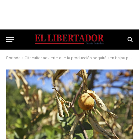
Portada
»
Citricultor advierte que la producción seguirá «en baja» por la larga sequía