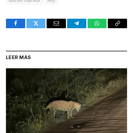
Edición Impresa
Hoy
Facebook
Twitter
Email
Telegram
WhatsApp
Copy
Link
LEER MÁS