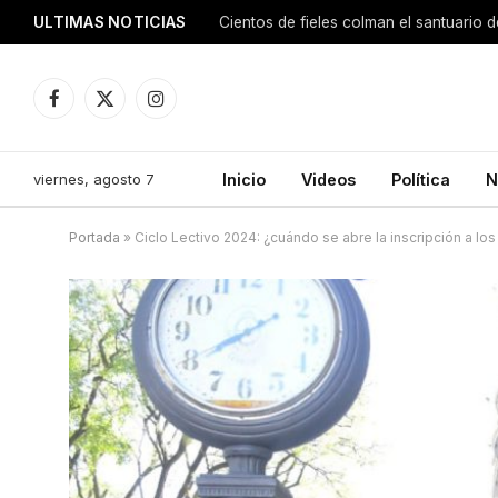
ULTIMAS NOTICIAS
Facebook
X
Instagram
(Twitter)
viernes, agosto 7
Inicio
Videos
Política
N
Portada
»
Ciclo Lectivo 2024: ¿cuándo se abre la inscripción a los 