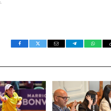
.
Facebook
Twitter
Email
Telegram
WhatsAp