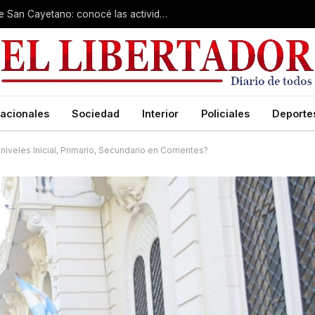
Cientos de fieles colman el santuario de San Cayetano: conocé las actividades de hoy
acionales
Sociedad
Interior
Policiales
Deporte
niveles Inicial, Primario, Secundario en Corrientes?