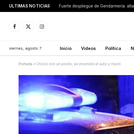
ULTIMAS NOTICIAS
Facebook
X
Instagram
(Twitter)
viernes, agosto 7
Inicio
Videos
Política
N
Portada
»
Chocó con un poste, se incendió el auto y murió