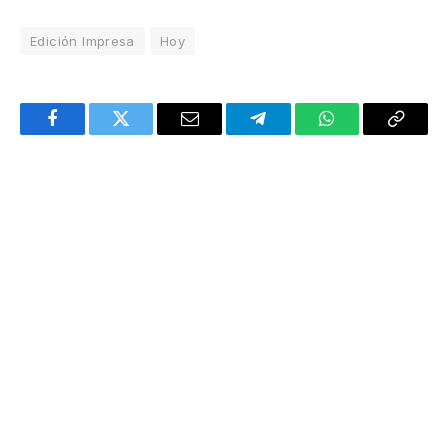
Edición Impresa
Hoy
Facebook
Twitter
Email
Telegram
WhatsApp
Copy
Link