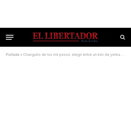
Portada
»
Changuito de los mil pesos: elegir entre un kilo de yerba o un envase de aceite