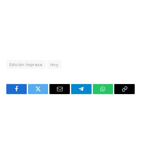
Edición Impresa
Hoy
Facebook
Twitter
Email
Telegram
WhatsApp
Copy
Link