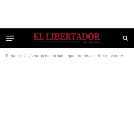
Portada
»
Cayó mega banda narco que operaba en el Interior correntino