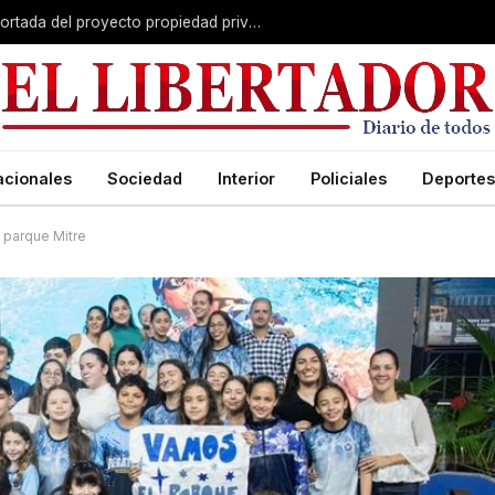
El Senado avanza con una versión recortada del proyecto propiedad privada: desalojo exprés, plazos y menos capítulos
acionales
Sociedad
Interior
Policiales
Deportes
l parque Mitre