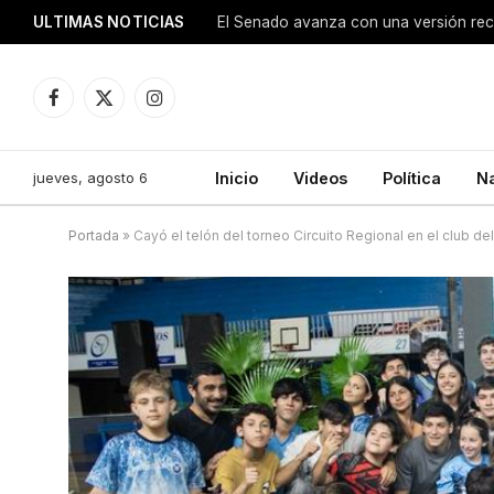
ULTIMAS NOTICIAS
Facebook
X
Instagram
(Twitter)
jueves, agosto 6
Inicio
Videos
Política
N
Portada
»
Cayó el telón del torneo Circuito Regional en el club de