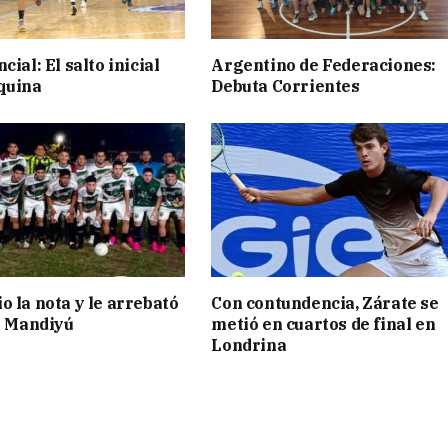
cial: El salto inicial
Argentino de Federaciones:
quina
Debuta Corrientes
o la nota y le arrebató
Con contundencia, Zárate se
 a Mandiyú
metió en cuartos de final en
Londrina