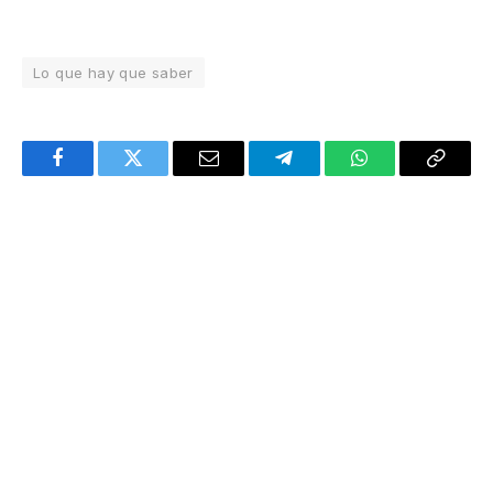
Lo que hay que saber
Facebook
Twitter
Email
Telegram
WhatsApp
Copy
Link