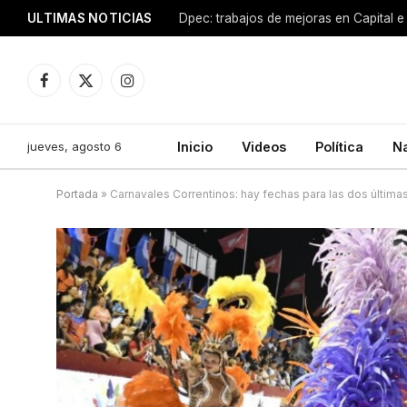
ULTIMAS NOTICIAS
Dpec: trabajos de mejoras en Capital e 
Facebook
X
Instagram
(Twitter)
jueves, agosto 6
Inicio
Videos
Política
N
Portada
»
Carnavales Correntinos: hay fechas para las dos últim