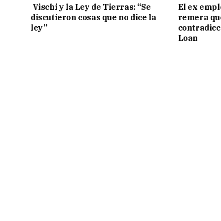
Vischi y la Ley de Tierras: “Se
El ex empl
discutieron cosas que no dice la
remera qu
ley”
contradicci
Loan