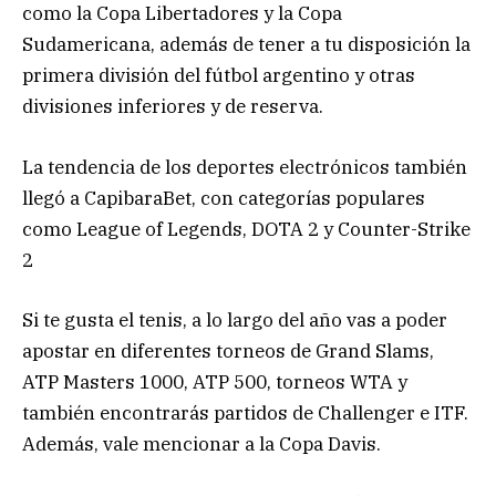
como la Copa Libertadores y la Copa
Sudamericana, además de tener a tu disposición la
primera división del fútbol argentino y otras
divisiones inferiores y de reserva.
La tendencia de los deportes electrónicos también
llegó a CapibaraBet, con categorías populares
como League of Legends, DOTA 2 y Counter-Strike
2
Si te gusta el tenis, a lo largo del año vas a poder
apostar en diferentes torneos de Grand Slams,
ATP Masters 1000, ATP 500, torneos WTA y
también encontrarás partidos de Challenger e ITF.
Además, vale mencionar a la Copa Davis.