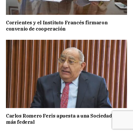
Corrientes y el Instituto Francés firmaron
convenio de cooperación
Carlos Romero Feris apuesta a una Sociedad Rural
más federal