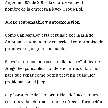
Anjouan, 007 de 2005, la cual se encuentra a
nombre de la empresa Elevex Group Ltd.
Juego responsable y autoexclusión
Como CapibaraBet está regulado por la Isla de
Anjouan, se toman muy en serio el compromiso de
promover el juego responsable.
Su web contiene una sección llamada «Política de
Juego Responsable», donde encontrás data valiosa
para que sepás cómo podés prevenir cualquier
problema con el juego.
CapibaraBet te da la oportunidad de hacer un test
de autoevaluación, así como te ofrece información