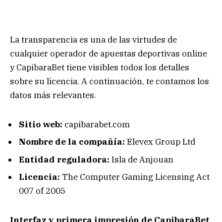
La transparencia es una de las virtudes de
cualquier operador de apuestas deportivas online
y CapibaraBet tiene visibles todos los detalles
sobre su licencia. A continuación, te contamos los
datos más relevantes.
Sitio web:
capibarabet.com
Nombre de la compañía:
Elevex Group Ltd
Entidad reguladora:
Isla de Anjouan
Licencia:
The Computer Gaming Licensing Act
007 of 2005
Interfaz y primera impresión de CapibaraBet