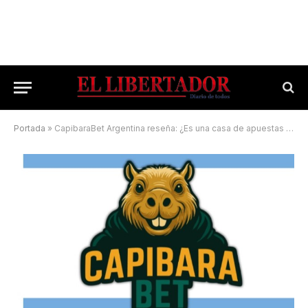
Portada
»
CapibaraBet Argentina reseña: ¿Es una casa de apuestas confiable?