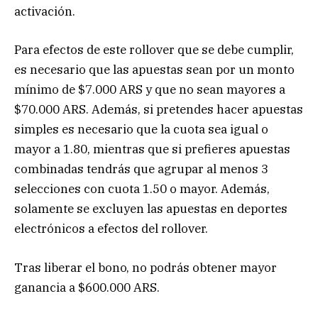
activación.
Para efectos de este rollover que se debe cumplir,
es necesario que las apuestas sean por un monto
mínimo de $7.000 ARS y que no sean mayores a
$70.000 ARS. Además, si pretendes hacer apuestas
simples es necesario que la cuota sea igual o
mayor a 1.80, mientras que si prefieres apuestas
combinadas tendrás que agrupar al menos 3
selecciones con cuota 1.50 o mayor. Además,
solamente se excluyen las apuestas en deportes
electrónicos a efectos del rollover.
Tras liberar el bono, no podrás obtener mayor
ganancia a $600.000 ARS.