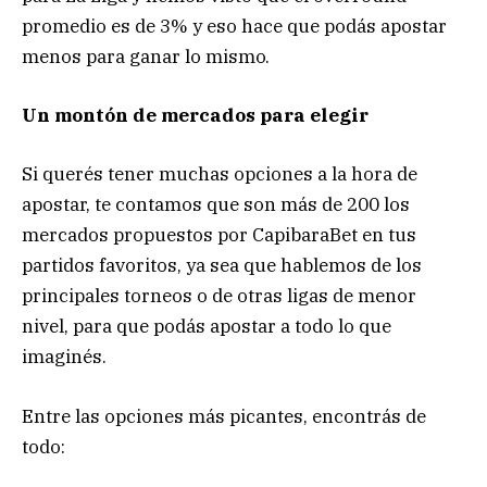
promedio es de 3% y eso hace que podás apostar
menos para ganar lo mismo.
Un montón de mercados para elegir
Si querés tener muchas opciones a la hora de
apostar, te contamos que son más de 200 los
mercados propuestos por CapibaraBet en tus
partidos favoritos, ya sea que hablemos de los
principales torneos o de otras ligas de menor
nivel, para que podás apostar a todo lo que
imaginés.
Entre las opciones más picantes, encontrás de
todo: