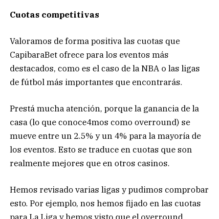
Cuotas competitivas
Valoramos de forma positiva las cuotas que
CapibaraBet ofrece para los eventos más
destacados, como es el caso de la NBA o las ligas
de fútbol más importantes que encontrarás.
Prestá mucha atención, porque la ganancia de la
casa (lo que conoce4mos como overround) se
mueve entre un 2.5% y un 4% para la mayoría de
los eventos. Esto se traduce en cuotas que son
realmente mejores que en otros casinos.
Hemos revisado varias ligas y pudimos comprobar
esto. Por ejemplo, nos hemos fijado en las cuotas
para La Liga y hemos visto que el overround