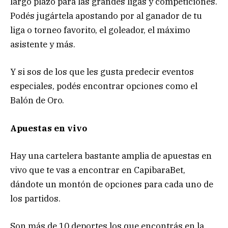
largo plazo para las grandes ligas y competiciones.
Podés jugártela apostando por al ganador de tu
liga o torneo favorito, el goleador, el máximo
asistente y más.
Y si sos de los que les gusta predecir eventos
especiales, podés encontrar opciones como el
Balón de Oro.
Apuestas en vivo
Hay una cartelera bastante amplia de apuestas en
vivo que te vas a encontrar en CapibaraBet,
dándote un montón de opciones para cada uno de
los partidos.
Son más de 10 deportes los que encontrás en la