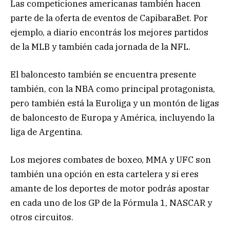
Las competiciones americanas también hacen
parte de la oferta de eventos de CapibaraBet. Por
ejemplo, a diario encontrás los mejores partidos
de la MLB y también cada jornada de la NFL.
El baloncesto también se encuentra presente
también, con la NBA como principal protagonista,
pero también está la Euroliga y un montón de ligas
de baloncesto de Europa y América, incluyendo la
liga de Argentina.
Los mejores combates de boxeo, MMA y UFC son
también una opción en esta cartelera y si eres
amante de los deportes de motor podrás apostar
en cada uno de los GP de la Fórmula 1, NASCAR y
otros circuitos.