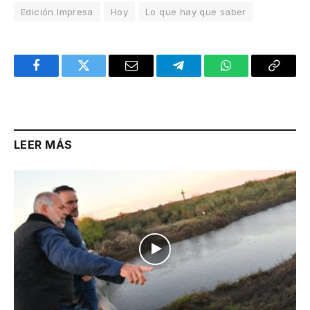
Edición Impresa
Hoy
Lo que hay que saber
Facebook
Twitter
Email
Telegram
WhatsApp
Copy
Link
LEER MÁS