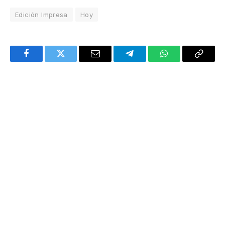
Edición Impresa
Hoy
Facebook
Twitter
Email
Telegram
WhatsApp
Copy
Link