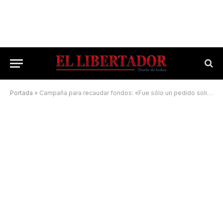
Portada
»
Campaña para recaudar fondos: «Fue sólo un pedido solidario mal entendido»