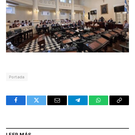
Portada
Facebook
Twitter
Email
Telegram
WhatsApp
Copy
Link
LEER MÁS