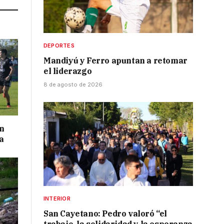
DEPORTES
Mandiyú y Ferro apuntan a retomar
el liderazgo
8 de agosto de 2026
on
a
INTERIOR
San Cayetano: Pedro valoró “el