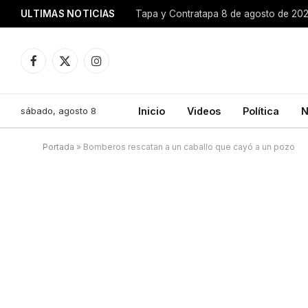
ULTIMAS NOTICIAS
Tapa y Contratapa 8 de agosto de 20
Facebook
X
Instagram
(Twitter)
sábado, agosto 8
Inicio
Videos
Política
N
Portada
»
Bomberos rescatan a un caballo que cayó a un pozo